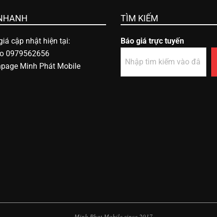
 NHANH
TÌM KIẾM
iá cập nhật hiện tại:
Báo giá trực tuyến
lo 0979562656
npage Minh Phát Mobile
Minh Phat Mobile since 2017