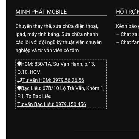
h
MINH PHÁT MOBILE
HỖ TRỢ
o
Chuyên thay thế, sửa chữa điện thoại,
Kênh báo g
ipad, máy tính bảng. Sửa chữa nhanh
–
Chat za
ạ
các lỗi với đội ngũ kỹ thuật viên chuyên
–
Chat fa
nghiệp và tư vấn viên có tâm
i
HCM: 830/1A, Sư Vạn Hạnh, p.13,
Q.10, HCM
d
Tư vấn HCM: 0979.56.26.56
Bạc Liêu: 67B/10 Lộ Trà Văn, Khóm 1,
i
P.1, Tp.Bạc Liêu
Tư vấn Bạc Liêu: 0979.150.456
đ