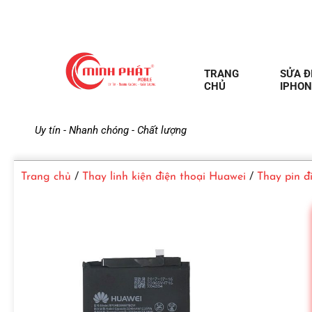
TRANG
SỬA Đ
CHỦ
IPHON
M
Uy tín - Nhanh chóng - Chất lượng
i
Trang chủ
/
Thay linh kiện điện thoại Huawei
/
Thay pin đ
n
h
P