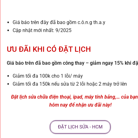
Giá báo trên đây đã bao gồm c.ô.n.g th.a.y
Cập nhật mới nhất: 9/2025
ƯU ĐÃI KHI CÓ ĐẶT LỊCH
Giá báo trên đã bao gồm công thay – giảm ngay 15% khi đặt
Giảm tối đa 100k cho 1 lỗi/ máy
Giảm tối đa 150k nếu sửa từ 2 lỗi hoặc 2 máy trở lên
Đặt lịch sửa chữa điện thoại, ipad, máy tính bảng,… của bạ
hôm nay để nhận ưu đãi này!
ĐẶT LỊCH SỬA - HCM