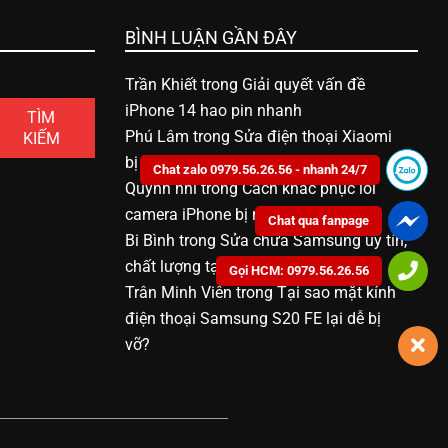
BÌNH LUẬN GẦN ĐÂY
Trần Khiết
trong
Giải quyết vấn đề
iPhone 14 hao pin nhanh
TÌM
Phú Lâm
trong
Sửa điện thoại Xiaomi
KIẾM
bị vô nước bao nhiêu tiền
Chat zalo 0979.56.26.56 - nhanh 24/7
Quỳnh nhi
trong
Cách khắc phục lỗi
camera iPhone bị mờ
Chat qua fanpage
Bi Bình
trong
Sửa chữa Samsung uy tín,
chất lượng tại Bạc Liêu
Gọi HCM: 0979.56.26.56
Trân Minh Viên
trong
Tại sao mặt kính
điện thoại Samsung S20 FE lại dễ bị
vỡ?