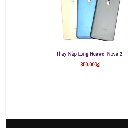
ữ
a
đ
Thay Nắp Lưng Huawei Nova 2i
i
350,000
₫
ệ
n
t