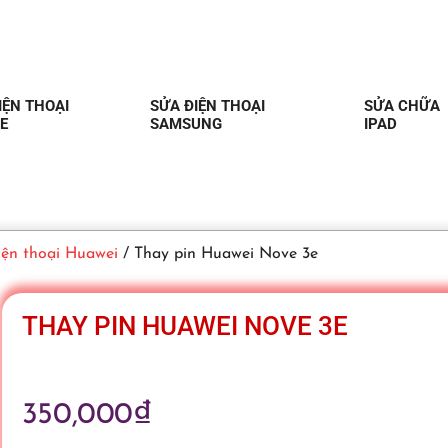
IỆN THOẠI
SỬA ĐIỆN THOẠI
SỬA CHỮA
E
SAMSUNG
IPAD
iện thoại Huawei
/ Thay pin Huawei Nove 3e
THAY PIN HUAWEI NOVE 3E
350,000
₫