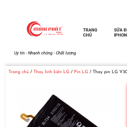
TRANG
SỬA Đ
CHỦ
IPHON
M
Uy tín - Nhanh chóng - Chất lượng
i
Trang chủ
/
Thay linh kiện LG
/
Pin LG
/ Thay pin LG V30
n
h
P