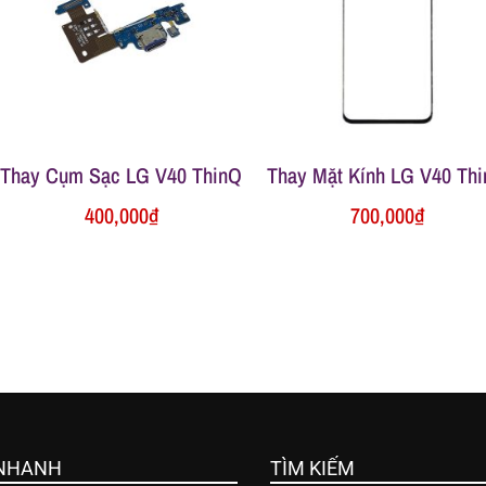
Thay Cụm Sạc LG V40 ThinQ
Thay Mặt Kính LG V40 Th
400,000
₫
700,000
₫
 NHANH
TÌM KIẾM