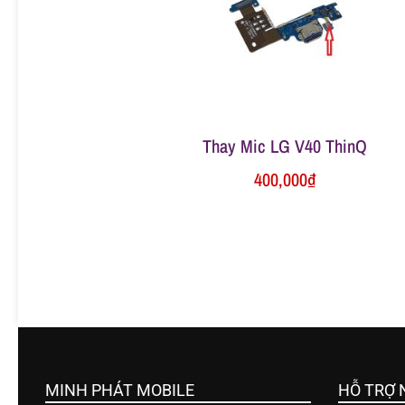
ữ
a
đ
Thay Mic LG V40 ThinQ
400,000
₫
i
ệ
n
t
MINH PHÁT MOBILE
HỖ TRỢ