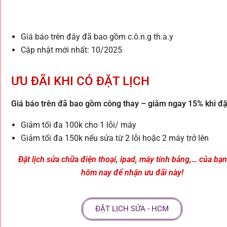
Giá báo trên đây đã bao gồm c.ô.n.g th.a.y
Cập nhật mới nhất: 10/2025
ƯU ĐÃI KHI CÓ ĐẶT LỊCH
Giá báo trên đã bao gồm công thay – giảm ngay 15% khi đặt
Giảm tối đa 100k cho 1 lỗi/ máy
Giảm tối đa 150k nếu sửa từ 2 lỗi hoặc 2 máy trở lên
Đặt lịch sửa chữa điện thoại, ipad, máy tính bảng,… của bạ
hôm nay để nhận ưu đãi này!
ĐẶT LỊCH SỬA - HCM