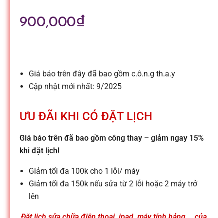
l
900,000
₫
e
-
Giá báo trên đây đã bao gồm c.ô.n.g th.a.y
S
Cập nhật mới nhất: 9/2025
ử
ƯU ĐÃI KHI CÓ ĐẶT LỊCH
Giá báo trên đã bao gồm công thay – giảm ngay 15%
a
khi đặt lịch!
c
Giảm tối đa 100k cho 1 lỗi/ máy
Giảm tối đa 150k nếu sửa từ 2 lỗi hoặc 2 máy trở
lên
h
Đặt lịch sửa chữa điện thoại, ipad, máy tính bảng,… của