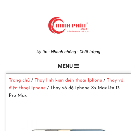
M
Uy tín - Nhanh chóng - Chất lượng
i
MENU
Trang chủ
/
Thay linh kiện điện thoại Iphone
/
Thay vỏ
n
điện thoại Iphone
/ Thay vỏ độ Iphone Xs Max lên 13
Pro Max
h
P