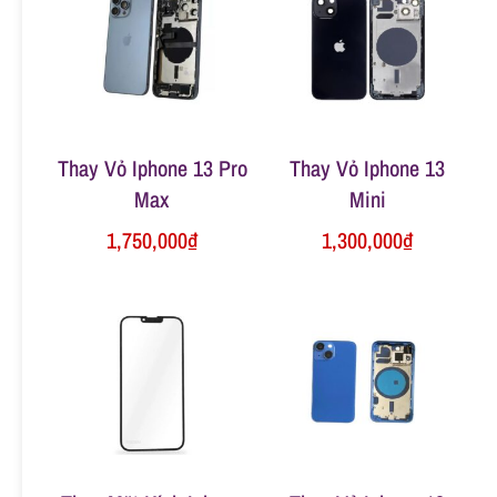
n
g
Thay Vỏ Iphone 13 Pro
Thay Vỏ Iphone 13
Max
Mini
1,750,000
₫
1,300,000
₫