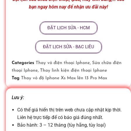
ữ
bạn ngay hôm nay để nhận ưu đãi này!
a
ĐẶT LỊCH SỬA - HCM
đ
ĐẶT LỊCH SỬA - BẠC LIÊU
i
Categories
Thay vỏ điện thoại Iphone
,
Sửa chữa điện
thoại Iphone
,
Thay linh kiện điện thoại Iphone
ệ
Tag
Thay vỏ độ Iphone Xs Max lên 13 Pro Max
n
Lưu ý:
Có thể giá hiển thị trên web chưa cập nhật kịp thời.
t
Liên hệ trực tiếp để có báo giá đúng nhất.
Bảo hành: 3 – 12 tháng (tùy hãng, tùy loại)