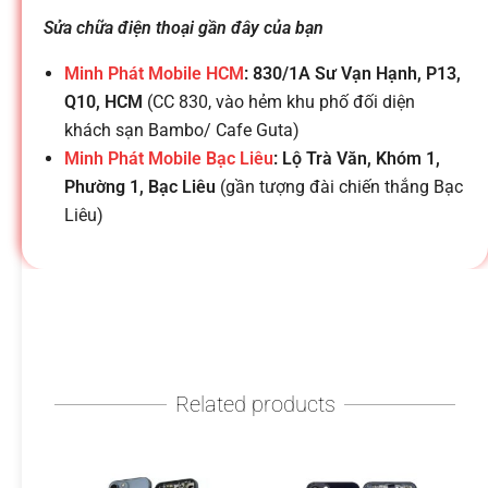
h
Sửa chữa điện thoại gần đây của bạn
o
Minh Phát Mobile HCM
: 830/1A Sư Vạn Hạnh, P13,
Q10, HCM
(CC 830, vào hẻm khu phố đối diện
ạ
khách sạn Bambo/ Cafe Guta)
Minh Phát Mobile Bạc Liêu
: Lộ Trà Văn, Khóm 1,
i
Phường 1, Bạc Liêu
(gần tượng đài chiến thắng Bạc
Liêu)
d
i
đ
Related products
ộ