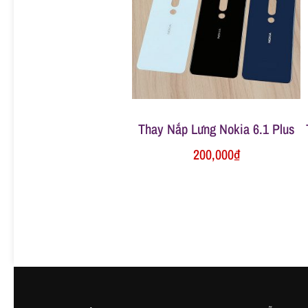
ữ
a
đ
Thay Nắp Lưng Nokia 6.1 Plus
i
200,000
₫
ệ
n
t