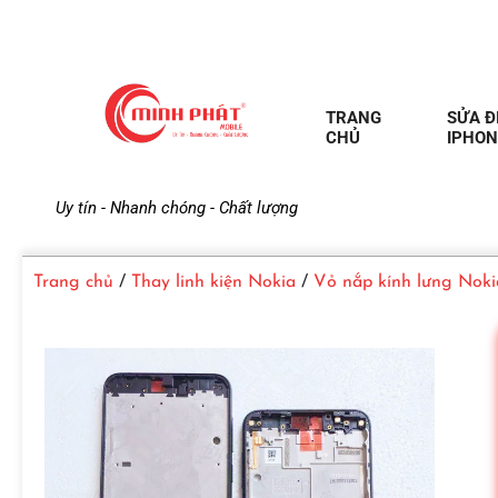
TRANG
SỬA Đ
CHỦ
IPHON
M
Uy tín - Nhanh chóng - Chất lượng
i
Trang chủ
/
Thay linh kiện Nokia
/
Vỏ nắp kính lưng Noki
n
h
P