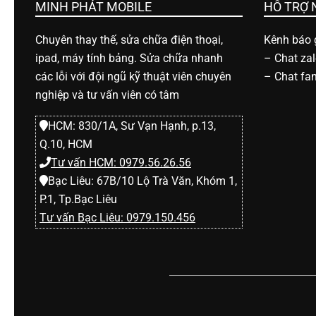
h
MINH PHÁT MOBILE
HỖ TRỢ
Chuyên thay thế, sửa chữa điện thoại,
Kênh báo g
o
ipad, máy tính bảng. Sửa chữa nhanh
–
Chat za
các lỗi với đội ngũ kỹ thuật viên chuyên
–
Chat fa
ạ
nghiệp và tư vấn viên có tâm
HCM: 830/1A, Sư Vạn Hạnh, p.13,
i
Q.10, HCM
Tư vấn HCM: 0979.56.26.56
d
Bạc Liêu: 67B/10 Lộ Trà Văn, Khóm 1,
P.1, Tp.Bạc Liêu
i
Tư vấn Bạc Liêu: 0979.150.456
đ