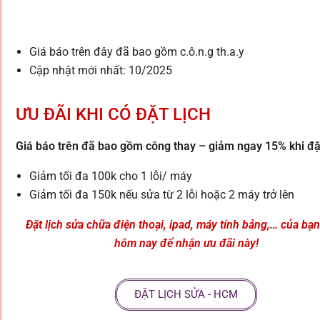
Giá báo trên đây đã bao gồm c.ô.n.g th.a.y
Cập nhật mới nhất: 10/2025
ƯU ĐÃI KHI CÓ ĐẶT LỊCH
Giá báo trên đã bao gồm công thay – giảm ngay 15% khi đặt
Giảm tối đa 100k cho 1 lỗi/ máy
Giảm tối đa 150k nếu sửa từ 2 lỗi hoặc 2 máy trở lên
Đặt lịch sửa chữa điện thoại, ipad, máy tính bảng,… của bạ
hôm nay để nhận ưu đãi này!
ĐẶT LỊCH SỬA - HCM