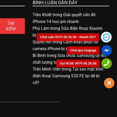
BÌNH LUẬN GẦN ĐÂY
Trần Khiết
trong
Giải quyết vấn đề
iPhone 14 hao pin nhanh
TÌM
Phú Lâm
trong
Sửa điện thoại Xiaomi
KIẾM
bị vô nước bao nhiêu tiền
Chat zalo 0979.56.26.56 - nhanh 24/7
Quỳnh nhi
trong
Cách khắc phục lỗi
camera iPhone bị mờ
Chat qua fanpage
Bi Bình
trong
Sửa chữa Samsung uy tín,
chất lượng tại Bạc Liêu
Gọi HCM: 0979.56.26.56
Trân Minh Viên
trong
Tại sao mặt kính
điện thoại Samsung S20 FE lại dễ bị
vỡ?