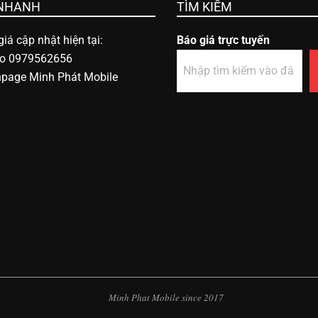
 NHANH
TÌM KIẾM
iá cập nhật hiện tại:
Báo giá trực tuyến
lo 0979562656
npage Minh Phát Mobile
Minh Phat Mobile since 2017