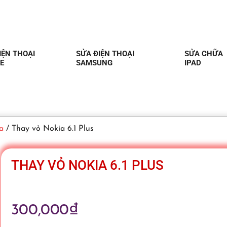
IỆN THOẠI
SỬA ĐIỆN THOẠI
SỬA CHỮA
E
SAMSUNG
IPAD
a
/ Thay vỏ Nokia 6.1 Plus
THAY VỎ NOKIA 6.1 PLUS
300,000
₫