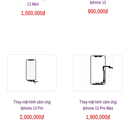
Iphone 13
13 Mini
ữ
900,000
₫
1,500,000
₫
a
đ
i
ệ
n
Thay mặt kính cảm ứng
Thay mặt kính cảm ứng
Iphone 13 Pro
Iphone 13 Pro Max
t
2,000,000
₫
1,900,000
₫