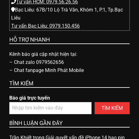
Tư vấn HCM: 0979.56.26.56
Bạc Liêu: 67B/10 Lộ Trà Văn, Khóm 1, P.1, Tp.Bạc
Liêu
Tư vấn Bạc Liêu: 0979.150.456
HỖ TRỢ NHANH
Kênh báo giá cập nhật hiện tại:
–
Chat zalo 0979562656
–
Chat fanpage Minh Phát Mobile
TÌM KIẾM
Báo giá trực tuyến
TÌM KIẾM
BÌNH LUẬN GẦN ĐÂY
Trần Khiết
trong
Giải quyết vấn đề iPhone 14 hao pin