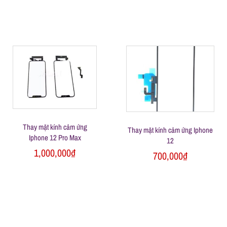
h
o
ạ
i
d
Thay mặt kính cảm ứng
Thay mặt kính cảm ứng Iphone
Iphone 12 Pro Max
12
i
1,000,000
₫
700,000
₫
đ
ộ