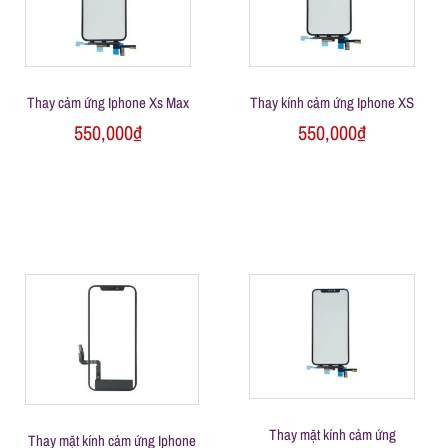
l
e
Thay cảm ứng Iphone Xs Max
Thay kính cảm ứng Iphone XS
-
550,000
₫
550,000
₫
S
ử
a
c
h
Thay mặt kính cảm ứng
Thay mặt kính cảm ứng Iphone