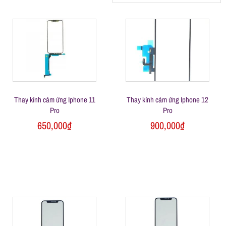
h
á
t
M
Thay kính cảm ứng Iphone 11
Thay kính cảm ứng Iphone 12
Pro
Pro
650,000
₫
900,000
₫
o
b
i