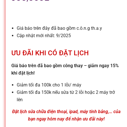
l
e
Giá báo trên đây đã bao gồm c.ô.n.g th.a.y
-
Cập nhật mới nhất: 9/2025
S
ƯU ĐÃI KHI CÓ ĐẶT LỊCH
ử
Giá báo trên đã bao gồm công thay – giảm ngay 15%
khi đặt lịch!
a
Giảm tối đa 100k cho 1 lỗi/ máy
Giảm tối đa 150k nếu sửa từ 2 lỗi hoặc 2 máy trở
c
lên
Đặt lịch sửa chữa điện thoại, ipad, máy tính bảng,… của
h
bạn ngay hôm nay để nhận ưu đãi này!