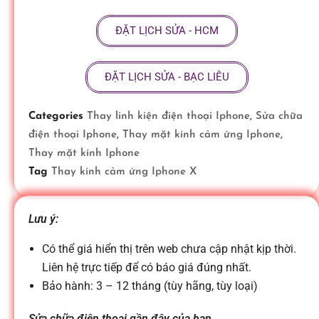
ữ
ĐẶT LỊCH SỬA - HCM
a
ĐẶT LỊCH SỬA - BẠC LIÊU
đ
Categories
Thay linh kiện điện thoại Iphone
,
Sửa chữa
điện thoại Iphone
,
Thay mặt kính cảm ứng Iphone
,
i
Thay mặt kính Iphone
Tag
Thay kính cảm ứng Iphone X
ệ
Lưu ý:
n
Có thể giá hiển thị trên web chưa cập nhật kịp thời.
Liên hệ trực tiếp để có báo giá đúng nhất.
t
Bảo hành: 3 – 12 tháng (tùy hãng, tùy loại)
Sửa chữa điện thoại gần đây của bạn