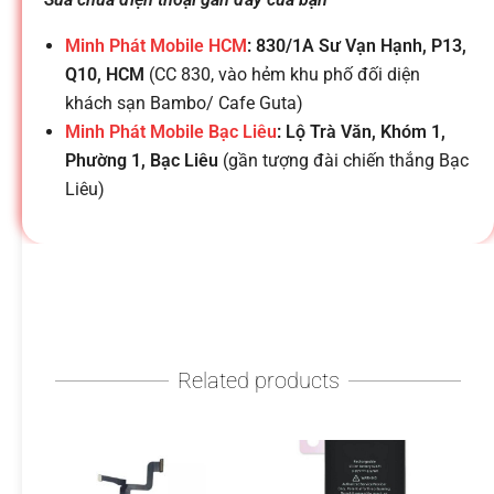
h
Minh Phát Mobile HCM
: 830/1A Sư Vạn Hạnh, P13,
o
Q10, HCM
(CC 830, vào hẻm khu phố đối diện
khách sạn Bambo/ Cafe Guta)
ạ
Minh Phát Mobile Bạc Liêu
: Lộ Trà Văn, Khóm 1,
Phường 1, Bạc Liêu
(gần tượng đài chiến thắng Bạc
i
Liêu)
d
i
Related products
đ
ộ