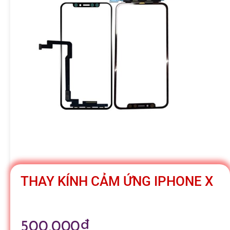
h
á
t
M
o
b
THAY KÍNH CẢM ỨNG IPHONE X
i
500,000
₫