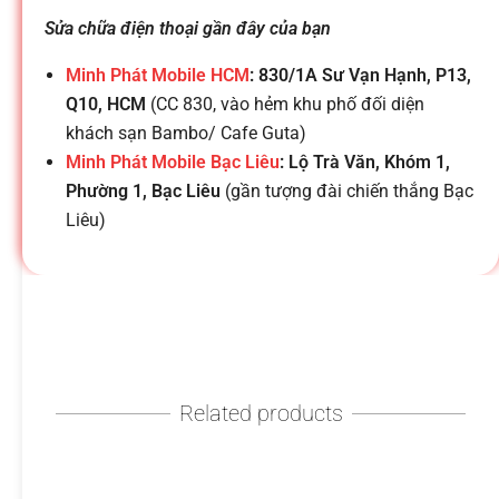
h
Sửa chữa điện thoại gần đây của bạn
o
Minh Phát Mobile HCM
: 830/1A Sư Vạn Hạnh, P13,
Q10, HCM
(CC 830, vào hẻm khu phố đối diện
ạ
khách sạn Bambo/ Cafe Guta)
Minh Phát Mobile Bạc Liêu
: Lộ Trà Văn, Khóm 1,
i
Phường 1, Bạc Liêu
(gần tượng đài chiến thắng Bạc
Liêu)
d
i
đ
Related products
ộ