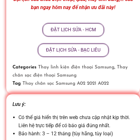
ữ
bạn ngay hôm nay để nhận ưu đãi này!
a
ĐẶT LỊCH SỬA - HCM
đ
ĐẶT LỊCH SỬA - BẠC LIÊU
i
Categories
Thay linh kiện điện thoại Samsung
,
Thay
chân sạc điện thoại Samsung
ệ
Tag
Thay chân sạc Samsung A02 2021 A022
n
Lưu ý:
Có thể giá hiển thị trên web chưa cập nhật kịp thời.
t
Liên hệ trực tiếp để có báo giá đúng nhất.
Bảo hành: 3 – 12 tháng (tùy hãng, tùy loại)