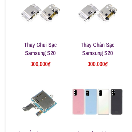
n
g
Thay Chui Sạc
Thay Chân Sạc
Samsung S20
Samsung S20
300,000
₫
300,000
₫