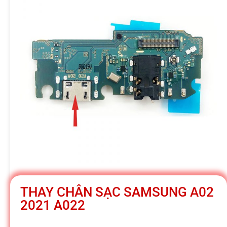
h
á
t
M
o
b
THAY CHÂN SẠC SAMSUNG A02
i
2021 A022