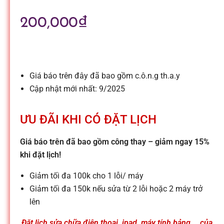
l
200,000
₫
e
-
Giá báo trên đây đã bao gồm c.ô.n.g th.a.y
S
Cập nhật mới nhất: 9/2025
ử
ƯU ĐÃI KHI CÓ ĐẶT LỊCH
Giá báo trên đã bao gồm công thay – giảm ngay 15%
a
khi đặt lịch!
c
Giảm tối đa 100k cho 1 lỗi/ máy
Giảm tối đa 150k nếu sửa từ 2 lỗi hoặc 2 máy trở
lên
h
Đặt lịch sửa chữa điện thoại, ipad, máy tính bảng,… của