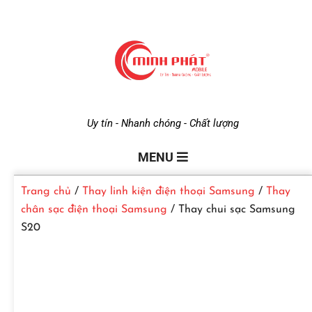
M
Uy tín - Nhanh chóng - Chất lượng
i
MENU
Trang chủ
/
Thay linh kiện điện thoại Samsung
/
Thay
n
chân sạc điện thoại Samsung
/ Thay chui sạc Samsung
S20
h
P