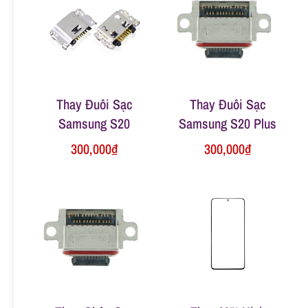
n
g
Thay Đuôi Sạc
Thay Đuôi Sạc
Samsung S20
Samsung S20 Plus
300,000
₫
300,000
₫