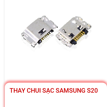
h
á
t
M
o
b
THAY CHUI SẠC SAMSUNG S20
i