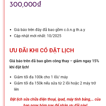
l
300,000
₫
e
-
Giá báo trên đây đã bao gồm c.ô.n.g th.a.y
Cập nhật mới nhất: 10/2025
S
ƯU ĐÃI KHI CÓ ĐẶT LỊCH
ử
Giá báo trên đã bao gồm công thay – giảm ngay 15%
khi đặt lịch!
a
Giảm tối đa 100k cho 1 lỗi/ máy
c
Giảm tối đa 150k nếu sửa từ 2 lỗi hoặc 2 máy trở
lên
h
Đặt lịch sửa chữa điện thoại, ipad, máy tính bảng,… của
bạn ngay hôm nay để nhận ưu đãi này!