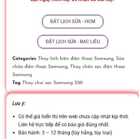
ữ
ĐẶT LỊCH SỬA - HCM
a
ĐẶT LỊCH SỬA - BẠC LIÊU
đ
Categories
Thay linh kiện điện thoại Samsung
,
Sửa
i
chữa điện thoại Samsung
,
Thay chân sạc điện thoại
Samsung
ệ
Tag
Thay chui sạc Samsung S20
n
Lưu ý:
Có thể giá hiển thị trên web chưa cập nhật kịp thời.
t
Liên hệ trực tiếp để có báo giá đúng nhất.
Bảo hành: 3 – 12 tháng (tùy hãng, tùy loại)