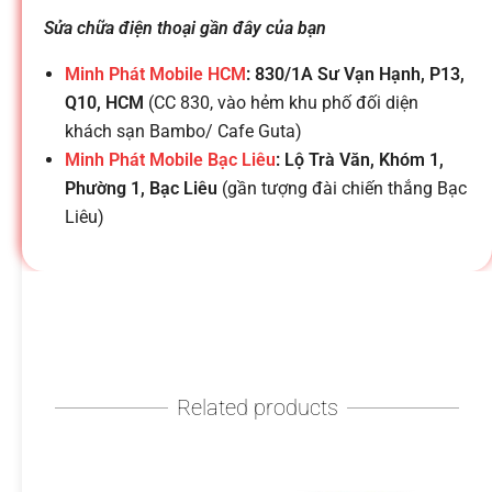
h
Sửa chữa điện thoại gần đây của bạn
o
Minh Phát Mobile HCM
: 830/1A Sư Vạn Hạnh, P13,
Q10, HCM
(CC 830, vào hẻm khu phố đối diện
ạ
khách sạn Bambo/ Cafe Guta)
Minh Phát Mobile Bạc Liêu
: Lộ Trà Văn, Khóm 1,
i
Phường 1, Bạc Liêu
(gần tượng đài chiến thắng Bạc
Liêu)
d
i
đ
Related products
ộ