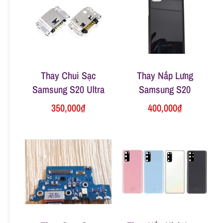
n
g
Thay Chui Sạc
Thay Nắp Lưng
Samsung S20 Ultra
Samsung S20
350,000
₫
400,000
₫