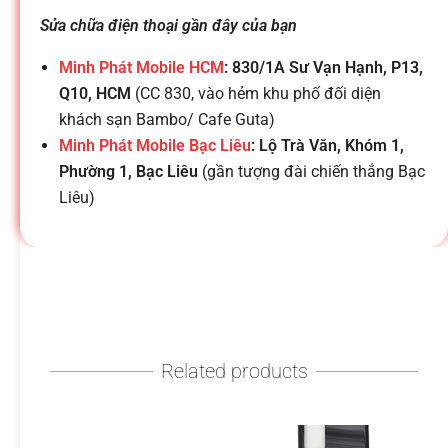
h
Sửa chữa điện thoại gần đây của bạn
o
Minh Phát Mobile HCM
: 830/1A Sư Vạn Hạnh, P13,
Q10, HCM
(CC 830, vào hẻm khu phố đối diện
ạ
khách sạn Bambo/ Cafe Guta)
Minh Phát Mobile Bạc Liêu
: Lộ Trà Văn, Khóm 1,
i
Phường 1, Bạc Liêu
(gần tượng đài chiến thắng Bạc
Liêu)
d
i
đ
Related products
ộ