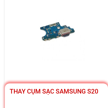
h
á
t
M
o
b
THAY CỤM SẠC SAMSUNG S20
i