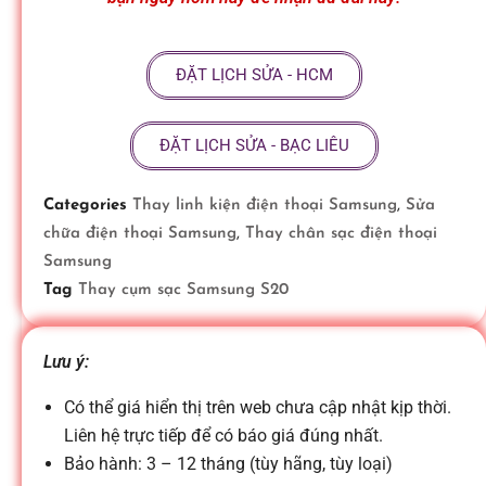
ữ
ĐẶT LỊCH SỬA - HCM
a
ĐẶT LỊCH SỬA - BẠC LIÊU
đ
Categories
Thay linh kiện điện thoại Samsung
,
Sửa
i
chữa điện thoại Samsung
,
Thay chân sạc điện thoại
Samsung
ệ
Tag
Thay cụm sạc Samsung S20
n
Lưu ý:
Có thể giá hiển thị trên web chưa cập nhật kịp thời.
t
Liên hệ trực tiếp để có báo giá đúng nhất.
Bảo hành: 3 – 12 tháng (tùy hãng, tùy loại)