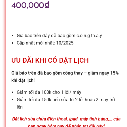
l
400,000
₫
e
-
Giá báo trên đây đã bao gồm c.ô.n.g th.a.y
Cập nhật mới nhất: 10/2025
S
ƯU ĐÃI KHI CÓ ĐẶT LỊCH
ử
Giá báo trên đã bao gồm công thay – giảm ngay 15%
khi đặt lịch!
a
Giảm tối đa 100k cho 1 lỗi/ máy
c
Giảm tối đa 150k nếu sửa từ 2 lỗi hoặc 2 máy trở
lên
h
Đặt lịch sửa chữa điện thoại, ipad, máy tính bảng,… của
bạn ngay hôm nay để nhận ưu đãi này!