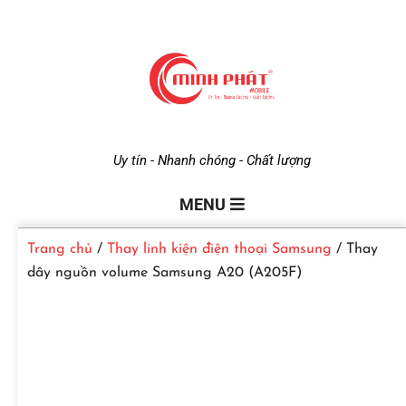
M
Uy tín - Nhanh chóng - Chất lượng
i
MENU
Trang chủ
/
Thay linh kiện điện thoại Samsung
/ Thay
n
dây nguồn volume Samsung A20 (A205F)
h
P