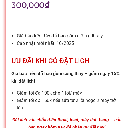
l
300,000
₫
e
-
Giá báo trên đây đã bao gồm c.ô.n.g th.a.y
Cập nhật mới nhất: 10/2025
S
ƯU ĐÃI KHI CÓ ĐẶT LỊCH
ử
Giá báo trên đã bao gồm công thay – giảm ngay 15%
khi đặt lịch!
a
Giảm tối đa 100k cho 1 lỗi/ máy
c
Giảm tối đa 150k nếu sửa từ 2 lỗi hoặc 2 máy trở
lên
h
Đặt lịch sửa chữa điện thoại, ipad, máy tính bảng,… của
bạn ngay hôm nay để nhận ưu đãi này!