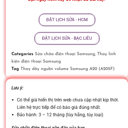
ữ
ĐẶT LỊCH SỬA - HCM
a
ĐẶT LỊCH SỬA - BẠC LIÊU
đ
Categories
Sửa chữa điện thoại Samsung
,
Thay linh
i
kiện điện thoại Samsung
Tag
Thay dây nguồn volume Samsung A20 (A205F)
ệ
Lưu ý:
n
Có thể giá hiển thị trên web chưa cập nhật kịp thời.
Liên hệ trực tiếp để có báo giá đúng nhất.
t
Bảo hành: 3 – 12 tháng (tùy hãng, tùy loại)
Sửa chữa điện thoại gần đây của bạn