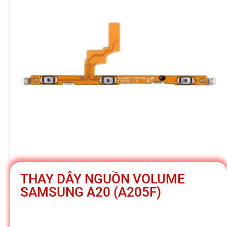
h
á
t
M
o
b
THAY DÂY NGUỒN VOLUME
SAMSUNG A20 (A205F)
i