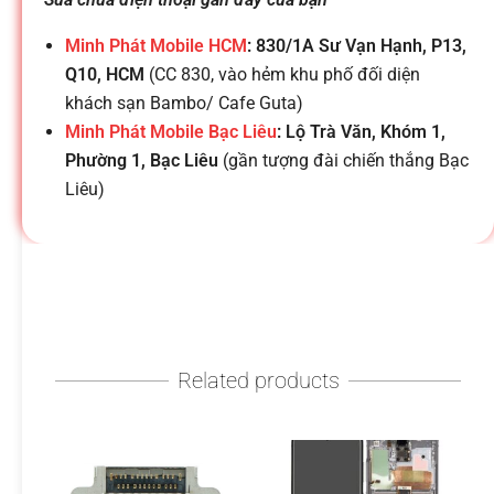
h
Minh Phát Mobile HCM
: 830/1A Sư Vạn Hạnh, P13,
o
Q10, HCM
(CC 830, vào hẻm khu phố đối diện
khách sạn Bambo/ Cafe Guta)
ạ
Minh Phát Mobile Bạc Liêu
: Lộ Trà Văn, Khóm 1,
Phường 1, Bạc Liêu
(gần tượng đài chiến thắng Bạc
i
Liêu)
d
i
Related products
đ
ộ