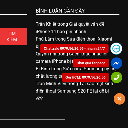
BÌNH LUẬN GẦN ĐÂY
Trần Khiết
trong
Giải quyết vấn đề
iPhone 14 hao pin nhanh
TÌM
Phú Lâm
trong
Sửa điện thoại Xiaomi
KIẾM
bị vô nước bao nhiêu tiền
Chat zalo 0979.56.26.56 - nhanh 24/7
Quỳnh nhi
trong
Cách khắc phục lỗi
camera iPhone bị mờ
Chat qua fanpage
Bi Bình
trong
Sửa chữa Samsung uy tín,
chất lượng tại Bạc Liêu
Gọi HCM: 0979.56.26.56
Trân Minh Viên
trong
Tại sao mặt kính
điện thoại Samsung S20 FE lại dễ bị
vỡ?