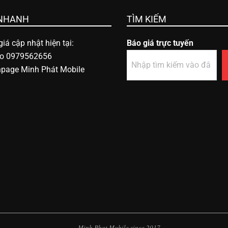
 NHANH
TÌM KIẾM
iá cập nhật hiện tại:
Báo giá trực tuyến
lo 0979562656
npage Minh Phát Mobile
Minh Phat Mobile since 2017