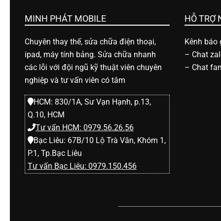
h
MINH PHÁT MOBILE
HỖ TRỢ
o
Chuyên thay thế, sửa chữa điện thoại,
Kênh báo g
ipad, máy tính bảng. Sửa chữa nhanh
–
Chat za
ạ
các lỗi với đội ngũ kỹ thuật viên chuyên
–
Chat fa
nghiệp và tư vấn viên có tâm
i
HCM: 830/1A, Sư Vạn Hạnh, p.13,
Q.10, HCM
d
Tư vấn HCM: 0979.56.26.56
Bạc Liêu: 67B/10 Lộ Trà Văn, Khóm 1,
i
P.1, Tp.Bạc Liêu
Tư vấn Bạc Liêu: 0979.150.456
đ