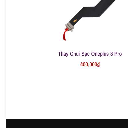
ữ
a
đ
Thay Chui Sạc Oneplus 8 Pro
i
400,000
₫
ệ
n
t