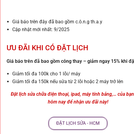
Giá báo trên đây đã bao gồm c.ô.n.g th.a.y
Cập nhật mới nhất: 9/2025
ƯU ĐÃI KHI CÓ ĐẶT LỊCH
Giá báo trên đã bao gồm công thay – giảm ngay 15% khi đặt
Giảm tối đa 100k cho 1 lỗi/ máy
Giảm tối đa 150k nếu sửa từ 2 lỗi hoặc 2 máy trở lên
Đặt lịch sửa chữa điện thoại, ipad, máy tính bảng,… của bạ
hôm nay để nhận ưu đãi này!
ĐẶT LỊCH SỬA - HCM