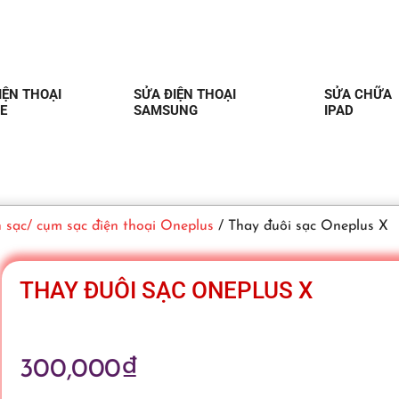
IỆN THOẠI
SỬA ĐIỆN THOẠI
SỬA CHỮA
E
SAMSUNG
IPAD
 sạc/ cụm sạc điện thoại Oneplus
/ Thay đuôi sạc Oneplus X
THAY ĐUÔI SẠC ONEPLUS X
300,000
₫