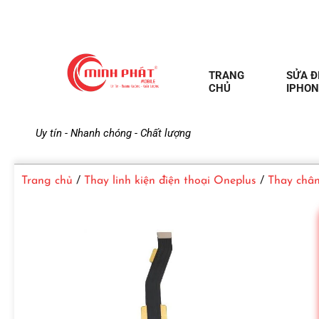
TRANG
SỬA Đ
CHỦ
IPHON
M
Uy tín - Nhanh chóng - Chất lượng
i
Trang chủ
/
Thay linh kiện điện thoại Oneplus
/
Thay chân
n
h
P