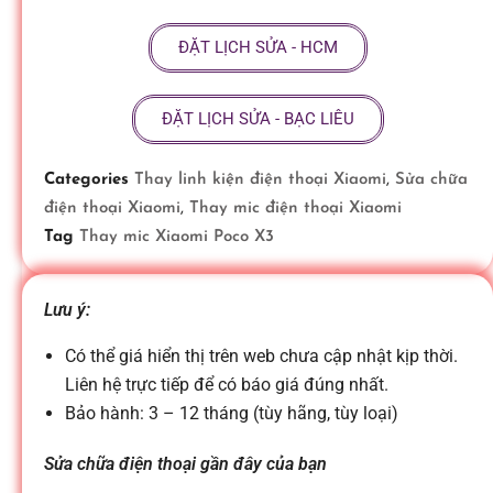
ữ
ĐẶT LỊCH SỬA - HCM
a
ĐẶT LỊCH SỬA - BẠC LIÊU
đ
Categories
Thay linh kiện điện thoại Xiaomi
,
Sửa chữa
điện thoại Xiaomi
,
Thay mic điện thoại Xiaomi
i
Tag
Thay mic Xiaomi Poco X3
ệ
Lưu ý:
n
Có thể giá hiển thị trên web chưa cập nhật kịp thời.
Liên hệ trực tiếp để có báo giá đúng nhất.
Bảo hành: 3 – 12 tháng (tùy hãng, tùy loại)
t
Sửa chữa điện thoại gần đây của bạn