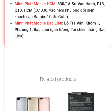
h
Minh Phát Mobile HCM
: 830/1A Sư Vạn Hạnh, P13,
Q10, HCM
(CC 830, vào hẻm khu phố đối diện
o
khách sạn Bambo/ Cafe Guta)
Minh Phát Mobile Bạc Liêu
: Lộ Trà Văn, Khóm 1,
ạ
Phường 1, Bạc Liêu
(gần tượng đài chiến thắng Bạc
Liêu)
i
d
i
Related products
đ
ộ