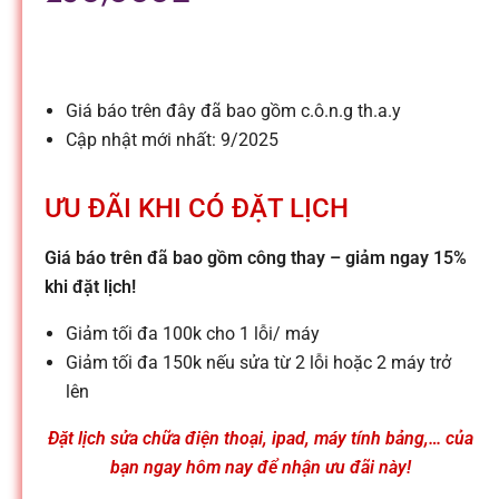
l
e
Giá báo trên đây đã bao gồm c.ô.n.g th.a.y
-
Cập nhật mới nhất: 9/2025
S
ƯU ĐÃI KHI CÓ ĐẶT LỊCH
ử
Giá báo trên đã bao gồm công thay – giảm ngay 15%
khi đặt lịch!
a
Giảm tối đa 100k cho 1 lỗi/ máy
Giảm tối đa 150k nếu sửa từ 2 lỗi hoặc 2 máy trở
c
lên
Đặt lịch sửa chữa điện thoại, ipad, máy tính bảng,… của
h
bạn ngay hôm nay để nhận ưu đãi này!