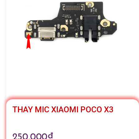
h
á
t
M
o
b
THAY MIC XIAOMI POCO X3
i
250,000
₫