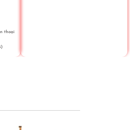
n thoại
5)