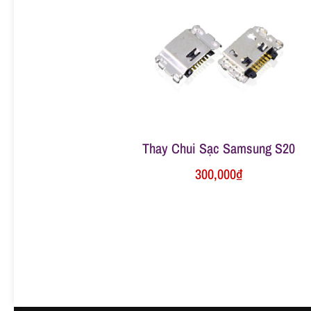
ữ
a
đ
Thay Chui Sạc Samsung S20
i
300,000
₫
ệ
n
t