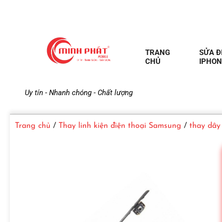
TRANG
SỬA Đ
CHỦ
IPHON
M
Uy tín - Nhanh chóng - Chất lượng
i
Trang chủ
/
Thay linh kiện điện thoại Samsung
/
thay dây
n
h
P