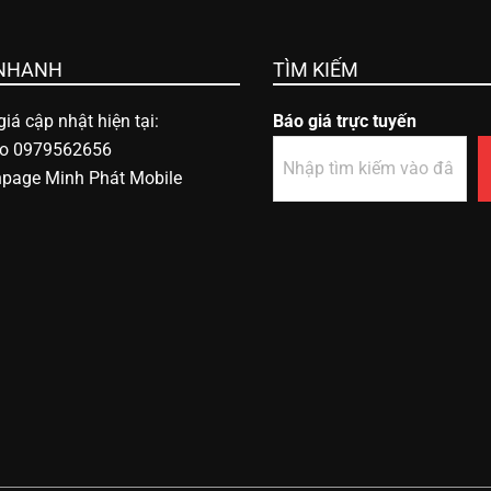
 NHANH
TÌM KIẾM
iá cập nhật hiện tại:
Báo giá trực tuyến
lo 0979562656
npage Minh Phát Mobile