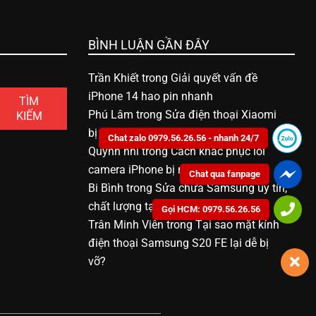
BÌNH LUẬN GẦN ĐÂY
Trần Khiết
trong
Giải quyết vấn đề
iPhone 14 hao pin nhanh
TÌM
Phú Lâm
trong
Sửa điện thoại Xiaomi
KIẾM
bị vô nước bao nhiêu tiền
Chat zalo 0979.56.26.56 - nhanh 24/7
Quỳnh nhi
trong
Cách khắc phục lỗi
camera iPhone bị mờ
Chat qua fanpage
Bi Bình
trong
Sửa chữa Samsung uy tín,
chất lượng tại Bạc Liêu
Gọi HCM: 0979.56.26.56
Trân Minh Viên
trong
Tại sao mặt kính
điện thoại Samsung S20 FE lại dễ bị
vỡ?