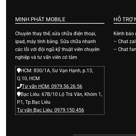
h
o
MINH PHÁT MOBILE
HỖ TRỢ
Chuyên thay thế, sửa chữa điện thoại,
Kênh báo g
ạ
ipad, máy tính bảng. Sửa chữa nhanh
–
Chat za
các lỗi với đội ngũ kỹ thuật viên chuyên
–
Chat fa
i
nghiệp và tư vấn viên có tâm
HCM: 830/1A, Sư Vạn Hạnh, p.13,
d
Q.10, HCM
Tư vấn HCM: 0979.56.26.56
i
Bạc Liêu: 67B/10 Lộ Trà Văn, Khóm 1,
P.1, Tp.Bạc Liêu
đ
Tư vấn Bạc Liêu: 0979.150.456